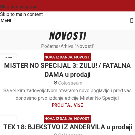
Skip to navigation
Skip to main content
MENI
Novosti
Početna
Arhiva "Novosti"
NOVA IZDANJA
,
NOVOSTI
27
MISTER NO SPECIJAL 3: ZULU! / FATALNA
JUL
DAMA u prodaji
Colosseum
Sa velikim zadovoljstvom otvaramo novo poglavlje i pred vas
donosimo prvo izdanje edicije Mister No Specijal.
PROČITAJ VIŠE
NOVA IZDANJA
,
NOVOSTI
26
TEX 18: BJEKSTVO IZ ANDERVILA u prodaji
JUL