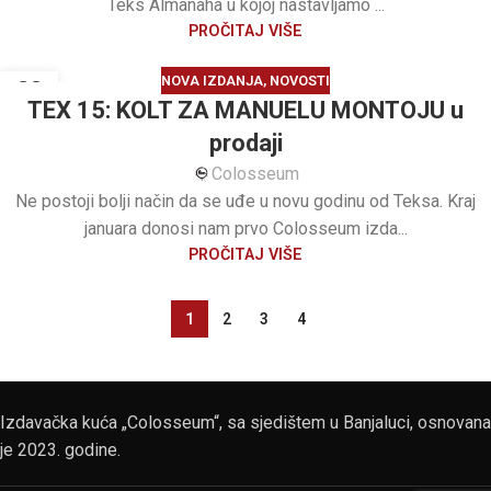
Teks Almanaha u kojoj nastavljamo ...
PROČITAJ VIŠE
NOVA IZDANJA
,
NOVOSTI
28
TEX 15: KOLT ZA MANUELU MONTOJU u
JAN
prodaji
Colosseum
Ne postoji bolji način da se uđe u novu godinu od Teksa. Kraj
januara donosi nam prvo Colosseum izda...
PROČITAJ VIŠE
1
2
3
4
Izdavačka kuća „Colosseum“, sa sjedištem u Banjaluci, osnovana
je 2023. godine.