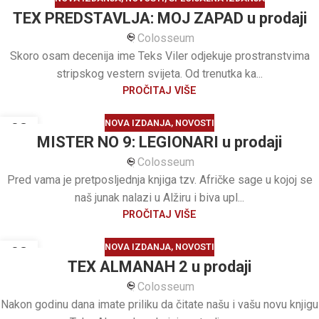
21
TEX PREDSTAVLJA: MOJ ZAPAD u prodaji
MAR
Colosseum
Skoro osam decenija ime Teks Viler odjekuje prostranstvima
stripskog vestern svijeta. Od trenutka ka...
PROČITAJ VIŠE
NOVA IZDANJA
,
NOVOSTI
03
MISTER NO 9: LEGIONARI u prodaji
MAR
Colosseum
Pred vama je pretposljednja knjiga tzv. Afričke sage u kojoj se
naš junak nalazi u Alžiru i biva upl...
PROČITAJ VIŠE
NOVA IZDANJA
,
NOVOSTI
03
TEX ALMANAH 2 u prodaji
MAR
Colosseum
Nakon godinu dana imate priliku da čitate našu i vašu novu knjigu