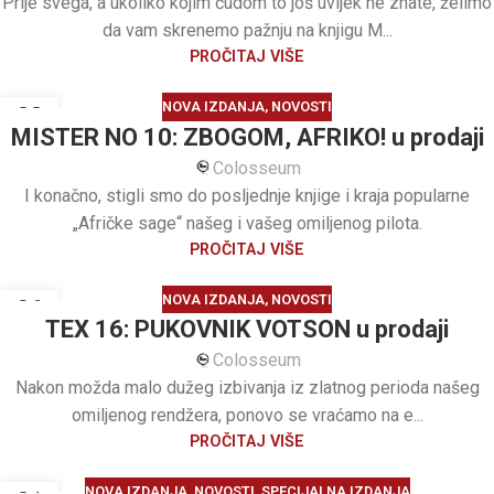
Prije svega, a ukoliko kojim čudom to još uvijek ne znate, želimo
da vam skrenemo pažnju na knjigu M...
PROČITAJ VIŠE
NOVA IZDANJA
,
NOVOSTI
28
MISTER NO 10: ZBOGOM, AFRIKO! u prodaji
APR
Colosseum
I konačno, stigli smo do posljednje knjige i kraja popularne
„Afričke sage“ našeg i vašeg omiljenog pilota.
PROČITAJ VIŠE
NOVA IZDANJA
,
NOVOSTI
06
TEX 16: PUKOVNIK VOTSON u prodaji
APR
Colosseum
Nakon možda malo dužeg izbivanja iz zlatnog perioda našeg
omiljenog rendžera, ponovo se vraćamo na e...
PROČITAJ VIŠE
NOVA IZDANJA
,
NOVOSTI
,
SPECIJALNA IZDANJA