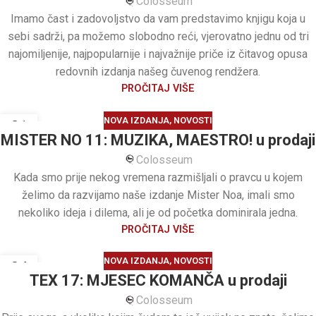
Colosseum
Imamo čast i zadovoljstvo da vam predstavimo knjigu koja u
sebi sadrži, pa možemo slobodno reći, vjerovatno jednu od tri
najomiljenije, najpopularnije i najvažnije priče iz čitavog opusa
redovnih izdanja našeg čuvenog rendžera.
PROČITAJ VIŠE
NOVA IZDANJA
,
NOVOSTI
21
MISTER NO 11: MUZIKA, MAESTRO! u prodaji
JUN
Colosseum
Kada smo prije nekog vremena razmišljali o pravcu u kojem
želimo da razvijamo naše izdanje Mister Noa, imali smo
nekoliko ideja i dilema, ali je od početka dominirala jedna.
PROČITAJ VIŠE
NOVA IZDANJA
,
NOVOSTI
04
TEX 17: MJESEC KOMANČA u prodaji
JUN
Colosseum