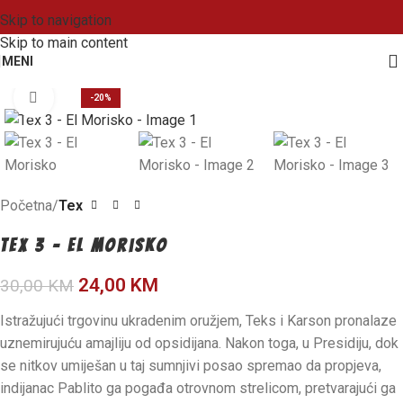
Skip to navigation
Skip to main content
MENI
Kliknite da biste uvećali
-20%
Početna
Tex
Tex 3 – El Morisko
24,00
KM
30,00
KM
Istražujući trgovinu ukradenim oružjem, Teks i Karson pronalaze
uznemirujuću amajliju od opsidijana. Nakon toga, u Presidiju, dok
se nitkov umiješan u taj sumnjivi posao spremao da propjeva,
indijanac Pablito ga pogađa otrovnom strelicom, pretvarajući ga