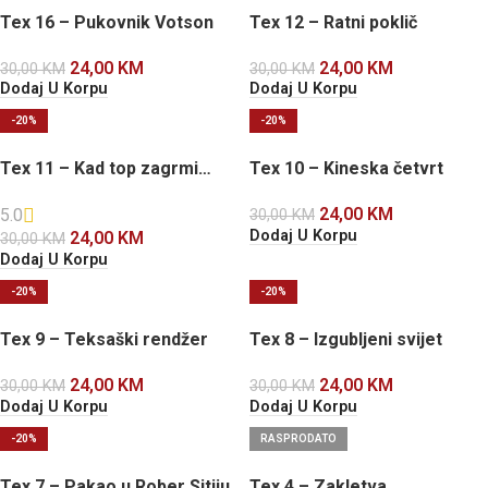
Tex 16 – Pukovnik Votson
Tex 12 – Ratni poklič
24,00
KM
24,00
KM
30,00
KM
30,00
KM
Dodaj U Korpu
Dodaj U Korpu
-20%
-20%
Tex 11 – Kad top zagrmi…
Tex 10 – Kineska četvrt
24,00
KM
5.0
30,00
KM
Dodaj U Korpu
24,00
KM
30,00
KM
Dodaj U Korpu
-20%
-20%
Tex 9 – Teksaški rendžer
Tex 8 – Izgubljeni svijet
24,00
KM
24,00
KM
30,00
KM
30,00
KM
Dodaj U Korpu
Dodaj U Korpu
-20%
RASPRODATO
Tex 7 – Pakao u Rober Sitiju
Tex 4 – Zakletva