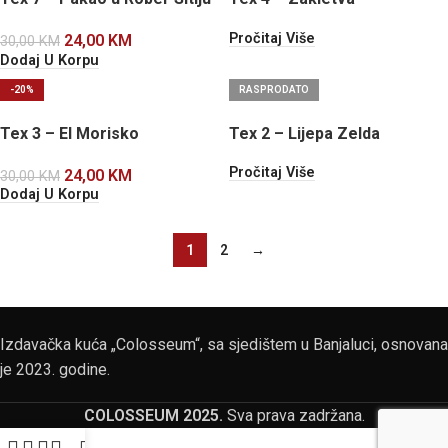
Pročitaj Više
24,00
KM
30,00
KM
Dodaj U Korpu
-20%
RASPRODATO
Tex 3 – El Morisko
Tex 2 – Lijepa Zelda
Pročitaj Više
24,00
KM
30,00
KM
Dodaj U Korpu
1
2
→
Izdavačka kuća „Colosseum“, sa sjedištem u Banjaluci, osnovana
je 2023. godine.
COLOSSEUM 2025.
Sva prava zadržana.