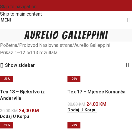
Skip to navigation
Skip to main content
MENI
Aurelio Galleppini
Početna
Proizvod Naslovna strana
Aurelio Galleppini
Prikaz 1–12 od 13 rezultata
Show sidebar
-20%
-20%
Tex 18 – Bjekstvo iz
Tex 17 – Mjesec Komanča
Andervila
24,00
KM
30,00
KM
Dodaj U Korpu
24,00
KM
30,00
KM
Dodaj U Korpu
-20%
-20%