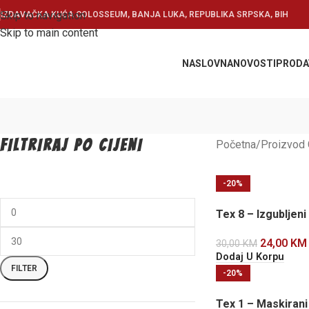
Skip to navigation
IZDAVAČKA KUĆA COLOSSEUM, BANJA LUKA, REPUBLIKA SRPSKA, BIH
Skip to main content
NASLOVNA
NOVOSTI
PRODA
FILTRIRAJ PO CIJENI
Početna
Proizvod 
-20%
Tex 8 – Izgubljeni 
24,00
KM
30,00
KM
Dodaj U Korpu
FILTER
-20%
Tex 1 – Maskirani