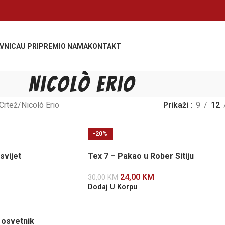
VNICA
U PRIPREMI
O NAMA
KONTAKT
Nicolò Erio
Crtež
Nicolò Erio
Prikaži
9
12
-20%
svijet
Tex 7 – Pakao u Rober Sitiju
24,00
KM
30,00
KM
Dodaj U Korpu
 osvetnik