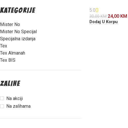
KATEGORIJE
5.0
24,00
KM
30,00
KM
Dodaj U Korpu
Mister No
Mister No Specijal
Specijalna izdanja
Tex
Tex Almanah
Tex BIS
ZALIHE
Na akciji
Na zalihama