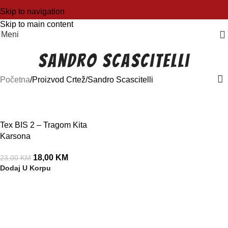
Skip to navigation
Skip to main content
Meni
Sandro Scascitelli
Početna
Proizvod Crtež
Sandro Scascitelli
-22%
Tex BIS 2 – Tragom Kita
Karsona
18,00
KM
23,00
KM
Dodaj U Korpu