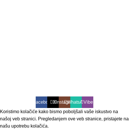
Izdavačka kuća „Colosseum“, sa sjedištem u Banjaluci,
osnovana je 2023. godine.
COLOSSEUM 2025.
Sva prava zadržana.
Facebook
X
Instagram
WhatsApp
Viber
Koristimo kolačiće kako bismo poboljšali vaše iskustvo na
našoj veb stranici. Pregledanjem ove veb stranice, pristajete na
našu upotrebu kolačića.