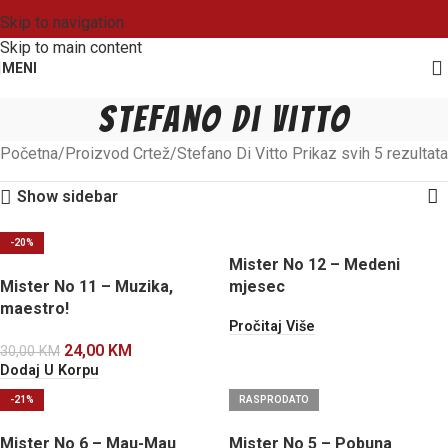
Skip to navigation
Skip to main content
MENI
Stefano Di Vitto
Početna
Proizvod Crtež
Stefano Di Vitto
Prikaz svih 5 rezultata
Show sidebar
-20%
Mister No 12 – Medeni
Mister No 11 – Muzika,
mjesec
maestro!
Pročitaj Više
24,00
KM
30,00
KM
Dodaj U Korpu
-21%
RASPRODATO
Mister No 6 – Mau-Mau
Mister No 5 – Pobuna