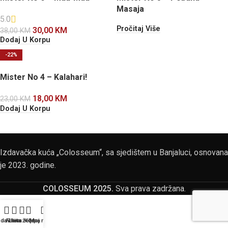
Masaja
5.0
Pročitaj Više
30,00
KM
38,00
KM
Dodaj U Korpu
-22%
Mister No 4 – Kalahari!
18,00
KM
23,00
KM
Dodaj U Korpu
Izdavačka kuća „Colosseum“, sa sjedištem u Banjaluci, osnovana
je 2023. godine.
COLOSSEUM 2025.
Sva prava zadržana.
odavnica
Filters
Lista želja
Korpa
Moj nalog