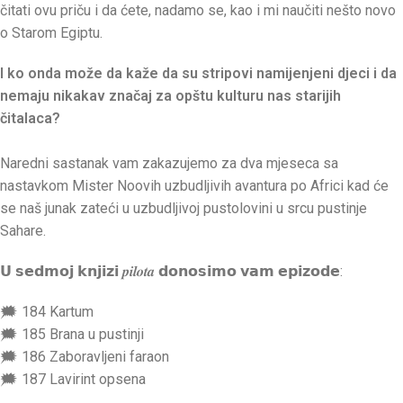
čitati ovu priču i da ćete, nadamo se, kao i mi naučiti nešto novo
o Starom Egiptu.
I ko onda može da kaže da su stripovi namijenjeni djeci i da
nemaju nikakav značaj za opštu kulturu nas starijih
čitalaca?
Naredni sastanak vam zakazujemo za dva mjeseca sa
nastavkom Mister Noovih uzbudljivih avantura po Africi kad će
se naš junak zateći u uzbudljivoj pustolovini u srcu pustinje
Sahare.
𝗨 𝘀𝗲𝗱𝗺𝗼𝗷 𝗸𝗻𝗷𝗶𝘇𝗶 𝒑𝒊𝒍𝒐𝒕𝒂 𝗱𝗼𝗻𝗼𝘀𝗶𝗺𝗼 𝘃𝗮𝗺 𝗲𝗽𝗶𝘇𝗼𝗱𝗲:
🗯 184 Kartum
🗯 185 Brana u pustinji
🗯 186 Zaboravljeni faraon
🗯 187 Lavirint opsena