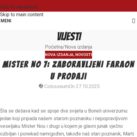
Skip to navigation
Skip to main content
MENI
VIJESTI
Početna
Nova izdanja
NOVA IZDANJA
,
NOVOSTI
MISTER NO 7: ZABORAVLJENI FARAON
u prodaji
Colosseum
On 27.10.2025
Šta se dešava kad se spoje dva svijeta u Boneli univerzumu:
jedan koji pripada našem starom poznaniku i nepopravljivom
veseljaku Mister Nou i drugi u kojem je glavni junak vječno
ozbiljan i ponekad namrgođen, takođe naš stari poznanik, Marti