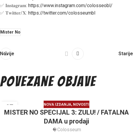
✅ 𝐈𝐧𝐬𝐭𝐚𝐠𝐫𝐚𝐦:
https://www.instagram.com/colosseobl/
✅ 𝐓𝐰𝐢𝐭𝐭𝐞𝐫/𝐗:
https://twitter.com/colosseumbl
Mister No
Novije
Starije
Povezane objave
NOVA IZDANJA
,
NOVOSTI
27
MISTER NO SPECIJAL 3: ZULU! / FATALNA
JUL
DAMA u prodaji
Colosseum