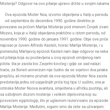
Misterija? Odgovor na ovo pitanje upravo držite u svojim rukama.
Ova epizoda Mister Noa, izvorno objavljena u Italiji u periodu
od septembra do decembra 1990. godine direktno je
povezana sa pričom Martija Misterije pod imenom Čovjek zvani
Mozes, koja je u Italiji objavljena praktično u istom periodu, od
novembra 1990. godine do januara 1991. godine. Obje ove priče
napisao je čuveni Alfredo Kasteli, tvorac Martija Misterije, i u
pomenutoj Martijevoj epizodi Kasteli nam daje odgovor na neka
od pitanja koja su postavljena u ovoj epizodi omiljenog nam
pilota: šta je zaista bio Zavjetni kovčeg i gdje se sad nalazi.
Inače, za Boneli univerzum nije čudno da se svjetovi dva junaka
prepliću, ali moramo priznati da ova epizoda Mister Noa zaista
predstavlja jednu od uspješnijih priča tog tipa. U suštini, ona je
istinska Mister Noova avantura, smještena u afričku pustinju, ali
sa ozbiljnom dozom misterije i velikim dijelovima koji su
posvećeni egiptologiji, što je uglavnom rezervisano za epizode
Martija Misterije. Međutim, sigurni smo da ćete sa uživanjem