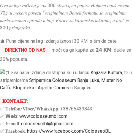
𝑂𝑣𝑎 𝑘𝑛𝑗𝑖𝑔𝑎 𝑟𝑎đ𝑒𝑛𝑎 𝑗𝑒 𝘯𝘢 306 𝘴𝘵𝘳𝘢𝘯𝘢, 𝑛𝑎 𝑝𝑎𝑝𝑖𝑟𝑢 𝐻𝑜𝑙𝑚𝑒𝑛 𝑏𝑜𝑜𝑘 𝑐𝑟𝑒𝑎𝑚
70𝑔, 𝑢 𝑚𝑒𝑘𝑜𝑚 𝑝𝑜𝑣𝑒𝑧𝑢 𝑖 𝑜𝑟𝑖𝑔𝑖𝑛𝑎𝑙𝑛𝑜𝑚 𝐵𝑜𝑛𝑒𝑙𝑖 𝑓𝑜𝑟𝑚𝑎𝑡𝑢, 𝑠𝑎 𝑜𝑟𝑖𝑔𝑖𝑛𝑎𝑙𝑛𝑖𝑚
𝑛𝑎𝑠𝑙𝑜𝑣𝑛𝑖𝑐𝑎𝑚𝑎 𝑒𝑝𝑖𝑧𝑜𝑑𝑎 𝑢 𝑏𝑜𝑗𝑖. 𝐾𝑜𝑟𝑖𝑐𝑒 𝑠𝑢 𝑘𝑎𝑟𝑡𝑜𝑛𝑠𝑘𝑒, 𝑙𝑎𝑘𝑖𝑟𝑎𝑛𝑒, 𝑎 𝑡𝑖𝑟𝑎𝑧̌ 𝑗𝑒
300 𝑝𝑟𝑖𝑚𝑗𝑒𝑟𝑎𝑘𝑎.
💲 Puna cijena našeg izdanja iznosi 30 KM, s tim da ćete
DIREKTNO OD NAS
moći da ga kupite za 𝟮𝟰 𝗞𝗠, dakle sa
20% popusta.
Sva naša izdanja dostupna su i u lancu
Knjižara Kultura
, te u
striparnicama
Striparnica Colosseum Banja Luka
,
Mister No
Caffe Stripoteka
i
Agarthi Comics
u Sarajevu.
𝐊𝐎𝐍𝐓𝐀𝐊𝐓:
✅ 𝐓𝐞𝐥𝐞𝐟𝐨𝐧/𝐕𝐢𝐛𝐞𝐫/𝐖𝐡𝐚𝐭𝐬𝐀𝐩𝐩: +38765439843
✅ 𝗪𝗲𝗯:
www.colosseumbl.com
✅ 𝐄-𝐦𝐚𝐢𝐥:
colosseumbl@gmail.com
✅ 𝐅𝐚𝐜𝐞𝐛𝐨𝐨𝐤:
https://www.facebook.com/ColosseoBL