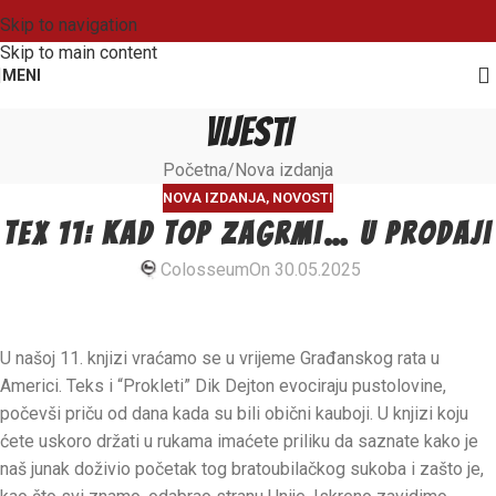
Skip to navigation
Skip to main content
MENI
VIJESTI
Početna
Nova izdanja
NOVA IZDANJA
,
NOVOSTI
TEX 11: Kad top zagrmi… u prodaji
Colosseum
On 30.05.2025
U našoj 11. knjizi vraćamo s
e u vrijeme Građanskog rata u
Americi. Teks i “Prokleti” Dik Dejton evociraju pustolovine,
počevši priču od dana kada su bili obični kauboji. U knjizi koju
ćete uskoro držati u rukama imaćete priliku da saznate kako je
naš junak doživio početak tog bratoubilačkog sukoba i zašto je,