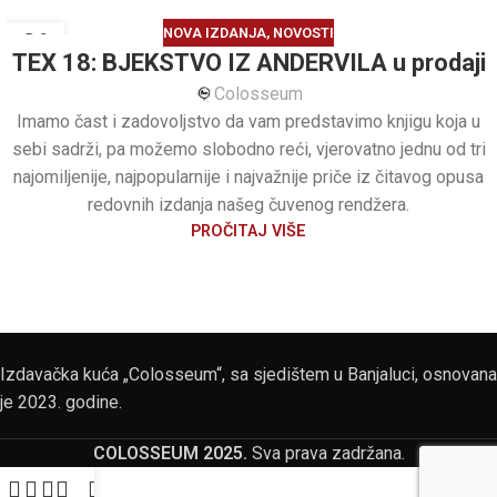
NOVA IZDANJA
,
NOVOSTI
26
TEX 18: BJEKSTVO IZ ANDERVILA u prodaji
JUL
Colosseum
Imamo čast i zadovoljstvo da vam predstavimo knjigu koja u
sebi sadrži, pa možemo slobodno reći, vjerovatno jednu od tri
najomiljenije, najpopularnije i najvažnije priče iz čitavog opusa
redovnih izdanja našeg čuvenog rendžera.
PROČITAJ VIŠE
Izdavačka kuća „Colosseum“, sa sjedištem u Banjaluci, osnovana
je 2023. godine.
COLOSSEUM 2025.
Sva prava zadržana.