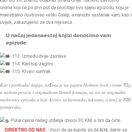
kao što svi znamo, odabrao stranu Unije. Iskreno zavidimo
onima koji će po prvi put da pročitaju ovu sjajnu epizodu, koju je
maestralno ilustrovao veliki Galep, a naredni sastanak vam, kao i
uvijek, zakazujemo za dva mjeseca.
𝗨 𝗻𝗮𝘀̌𝗼𝗷 𝗷𝗲𝗱𝗮𝗻𝗮𝗲𝘀𝘁𝗼𝗷 𝗸𝗻𝗷𝗶𝘇𝗶 𝗱𝗼𝗻𝗼𝘀𝗶𝗺𝗼 𝘃𝗮𝗺
𝗲𝗽𝗶𝘇𝗼𝗱𝗲:
113: Između dvije zastave
114: Kad top zagrmi…
115: Krvavi sumrak
𝐾𝑎𝑜 𝑖 𝑝𝑟𝑒𝑡ℎ𝑜𝑑𝑛𝑒 𝑘𝑛𝑗𝑖𝑔𝑒, 𝑟𝑎đ𝑒𝑛𝑎 𝑗𝑒 𝑛𝑎 𝑝𝑎𝑝𝑖𝑟𝑢 𝐻𝑜𝑙𝑚𝑒𝑛 𝑏𝑜𝑜𝑘 𝑐𝑟𝑒𝑎𝑚 70𝑔,
𝑢 𝑚𝑒𝑘𝑜𝑚 𝑝𝑜𝑣𝑒𝑧𝑢 𝑖 𝑜𝑟𝑖𝑔𝑖𝑛𝑎𝑙𝑛𝑜𝑚 𝐵𝑜𝑛𝑒𝑙𝑖 𝑓𝑜𝑟𝑚𝑎𝑡𝑢, 𝑠𝑎 𝑠𝑣𝑒 𝑡𝑟𝑖 𝑜𝑟𝑖𝑔𝑖𝑛𝑎𝑙𝑛𝑒
𝑛𝑎𝑠𝑙𝑜𝑣𝑛𝑖𝑐𝑒 𝑒𝑝𝑖𝑧𝑜𝑑𝑎 𝑢 𝑏𝑜𝑗𝑖. 𝐾𝑜𝑟𝑖𝑐𝑒 𝑠𝑢 𝑘𝑎𝑟𝑡𝑜𝑛𝑠𝑘𝑒, 𝑙𝑎𝑘𝑖𝑟𝑎𝑛𝑒, 𝑎 𝑡𝑖𝑟𝑎𝑧̌ 𝑗𝑒 300
𝑝𝑟𝑖𝑚𝑗𝑒𝑟𝑎𝑘𝑎.
Puna cijena našeg izdanja iznosi 30 KM, s tim da ćete
DIREKTNO OD NAS
moći da ga kupite za 𝟐𝟒 𝐊𝐌, dakle sa