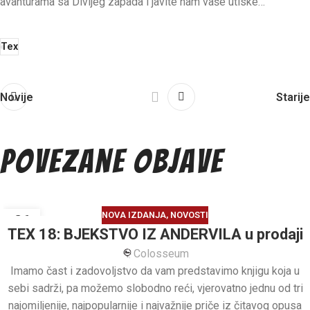
avanturama sa Divljeg zapada i javite nam vaše utiske…
Tex
Novije
Starije
Povezane objave
NOVA IZDANJA
,
NOVOSTI
26
TEX 18: BJEKSTVO IZ ANDERVILA u prodaji
JUL
Colosseum
Imamo čast i zadovoljstvo da vam predstavimo knjigu koja u
sebi sadrži, pa možemo slobodno reći, vjerovatno jednu od tri
najomiljenije, najpopularnije i najvažnije priče iz čitavog opusa