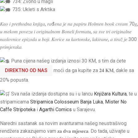
734: Zvono u magli
735: Ukleti s Arktika
𝐾𝑎𝑜 𝑖 𝑝𝑟𝑒𝑡ℎ𝑜𝑑𝑛𝑎 𝑘𝑛𝑗𝑖𝑔𝑎, 𝑟𝑎đ𝑒𝑛𝑎 𝑗𝑒 𝑛𝑎 𝑝𝑎𝑝𝑖𝑟𝑢 𝐻𝑜𝑙𝑚𝑒𝑛 𝑏𝑜𝑜𝑘 𝑐𝑟𝑒𝑎𝑚 70𝑔,
𝑢 𝑚𝑒𝑘𝑜𝑚 𝑝𝑜𝑣𝑒𝑧𝑢 𝑖 𝑜𝑟𝑖𝑔𝑖𝑛𝑎𝑙𝑛𝑜𝑚 𝐵𝑜𝑛𝑒𝑙𝑖 𝑓𝑜𝑟𝑚𝑎𝑡𝑢, 𝑠𝑎 𝑠𝑣𝑒 𝑡𝑟𝑖 𝑜𝑟𝑖𝑔𝑖𝑛𝑎𝑙𝑛𝑒
𝑛𝑎𝑠𝑙𝑜𝑣𝑛𝑖𝑐𝑒 𝑒𝑝𝑖𝑧𝑜𝑑𝑎 𝑢 𝑏𝑜𝑗𝑖. 𝐾𝑜𝑟𝑖𝑐𝑒 𝑠𝑢 𝑘𝑎𝑟𝑡𝑜𝑛𝑠𝑘𝑒, 𝑙𝑎𝑘𝑖𝑟𝑎𝑛𝑒, 𝑎 𝑡𝑖𝑟𝑎𝑧̌ 𝑗𝑒 300
𝑝𝑟𝑖𝑚𝑗𝑒𝑟𝑎𝑘𝑎.
Puna cijena našeg izdanja iznosi 30 KM, s tim da ćete
DIREKTNO OD NAS
moći da ga kupite za 𝟐𝟒 𝐊𝐌, dakle sa
20% popusta.
Sva naša izdanja dostupna su i u lancu
Knjižara Kultura
, te u
striparnicama
Striparnica Colosseum Banja Luka
,
Mister No
Caffe Stripoteka
i
Agarthi Comics
u Sarajevu.
Naredni sastanak sa novim avanturama našeg neustrašivog
rendžera zakazujemo vam 𝐳𝐚 𝐝𝐯𝐚 𝐦𝐣𝐞𝐬𝐞𝐜𝐚. Do tada, uživajte u