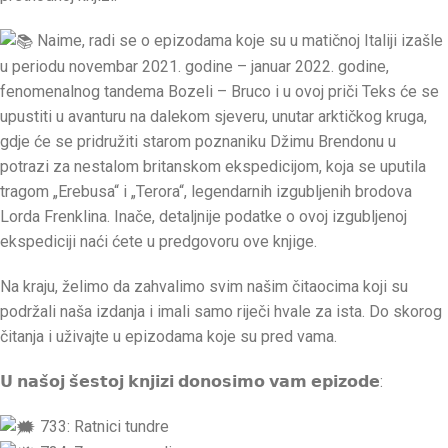
Naime, radi se o epizodama koje su u matičnoj Italiji izašle
u periodu novembar 2021. godine – januar 2022. godine,
fenomenalnog tandema Bozeli – Bruco i u ovoj priči Teks će se
upustiti u avanturu na dalekom sjeveru, unutar arktičkog kruga,
gdje će se pridružiti starom poznaniku Džimu Brendonu u
potrazi za nestalom britanskom ekspedicijom, koja se uputila
tragom „Erebusa“ i „Terora“, legendarnih izgubljenih brodova
Lorda Frenklina. Inače, detaljnije podatke o ovoj izgubljenoj
ekspediciji naći ćete u predgovoru ove knjige.
Na kraju, želimo da zahvalimo svim našim čitaocima koji su
podržali naša izdanja i imali samo riječi hvale za ista. Do skorog
čitanja i uživajte u epizodama koje su pred vama.
𝗨 𝗻𝗮𝘀̌𝗼𝗷 𝘀̌𝗲𝘀𝘁𝗼𝗷 𝗸𝗻𝗷𝗶𝘇𝗶 𝗱𝗼𝗻𝗼𝘀𝗶𝗺𝗼 𝘃𝗮𝗺 𝗲𝗽𝗶𝘇𝗼𝗱𝗲:
733: Ratnici tundre