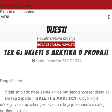
Skip to navigation
Skip to main content
MENI
VIJESTI
Početna
Nova izdanja
NOVA IZDANJA
,
NOVOSTI
TEX 6: Ukleti s Arktika u prodaji
Colosseum
On 23.07.2024
Dragi čitaoci,
Stigli smo i do naše šeste knjige omiljenog nam rendžera sa
Divljeg zapada – 𝗨𝗞𝗟𝗘𝗧𝗜 𝗦 𝗔𝗥𝗞𝗧𝗜𝗞𝗔 i u ovoj knjizi
očekuje vas kraj uzbudljive avanture koja je započela u našoj
prethodnoj knjizi.